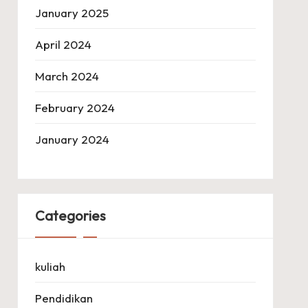
January 2025
April 2024
March 2024
February 2024
January 2024
Categories
kuliah
Pendidikan