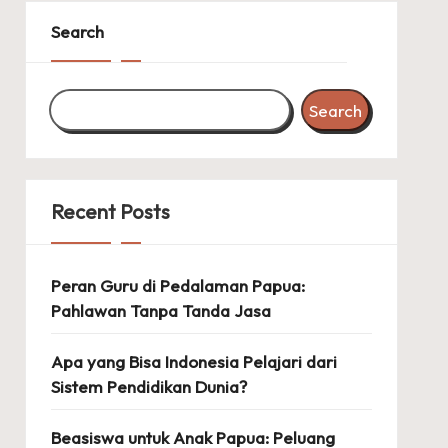
Search
Search
Recent Posts
Peran Guru di Pedalaman Papua:
Pahlawan Tanpa Tanda Jasa
Apa yang Bisa Indonesia Pelajari dari
Sistem Pendidikan Dunia?
Beasiswa untuk Anak Papua: Peluang