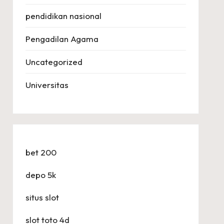
pendidikan nasional
Pengadilan Agama
Uncategorized
Universitas
bet 200
depo 5k
situs slot
slot toto 4d