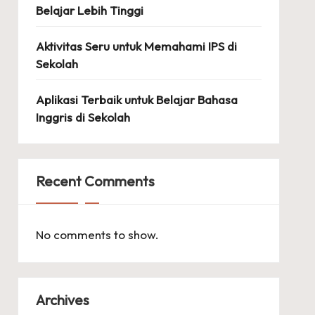
Belajar Lebih Tinggi
Aktivitas Seru untuk Memahami IPS di
Sekolah
Aplikasi Terbaik untuk Belajar Bahasa
Inggris di Sekolah
Recent Comments
No comments to show.
Archives