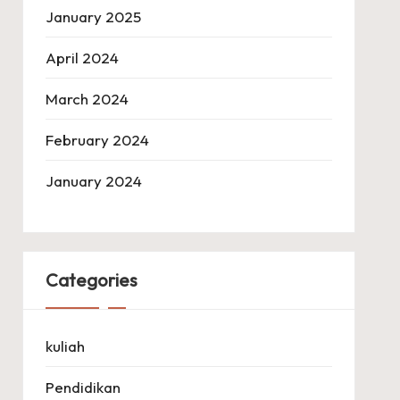
January 2025
April 2024
March 2024
February 2024
January 2024
Categories
kuliah
Pendidikan