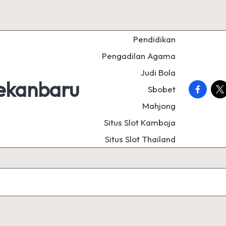
Pendidikan
Pengadilan Agama
Judi Bola
ekanbaru
faceboo
twi
Sbobet
Mahjong
Situs Slot Kamboja
Situs Slot Thailand