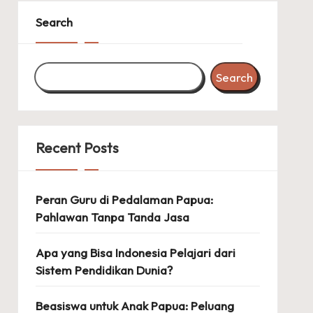
Search
Search
Recent Posts
Peran Guru di Pedalaman Papua:
Pahlawan Tanpa Tanda Jasa
Apa yang Bisa Indonesia Pelajari dari
Sistem Pendidikan Dunia?
Beasiswa untuk Anak Papua: Peluang