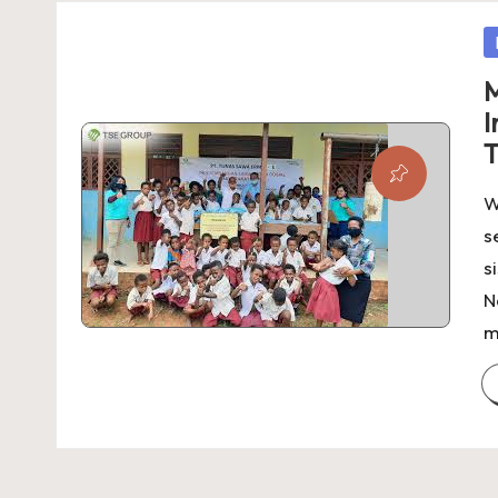
P
in
M
I
T
W
s
s
N
m