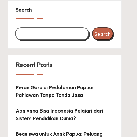
Search
Search
Recent Posts
Peran Guru di Pedalaman Papua:
Pahlawan Tanpa Tanda Jasa
Apa yang Bisa Indonesia Pelajari dari
Sistem Pendidikan Dunia?
Beasiswa untuk Anak Papua: Peluang