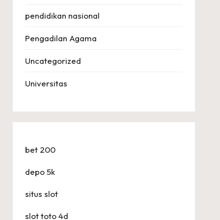
pendidikan nasional
Pengadilan Agama
Uncategorized
Universitas
bet 200
depo 5k
situs slot
slot toto 4d