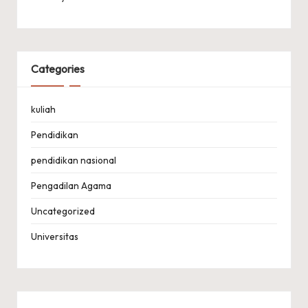
Categories
kuliah
Pendidikan
pendidikan nasional
Pengadilan Agama
Uncategorized
Universitas