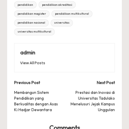
Tags:
pendidikan
pendidikan akreditasi
pendidikan magister
pendidikan multikultural
pendidikan nasional
universitas
universitas multikultural
admin
View All Posts
Post
Previous Post
Next Post
navigation
Membangun Sistem
Prestasi dan Inovasi di
Pendidikan yang
Universitas Tadulako
Berkualitas dengan Asas
Menelusuri Jejak Kampus
Ki Hadjar Dewantara
Unggulan
Comments