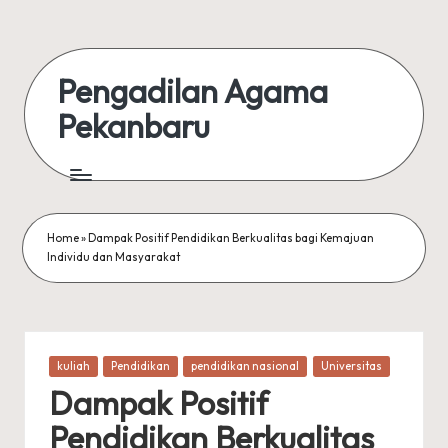
Skip
to
Pengadilan Agama
content
Pekanbaru
Pengadilan
Agama
Pekanbaru
Home
»
Dampak Positif Pendidikan Berkualitas bagi Kemajuan
Individu dan Masyarakat
Posted
kuliah
Pendidikan
pendidikan nasional
Universitas
in
Dampak Positif
Pendidikan Berkualitas